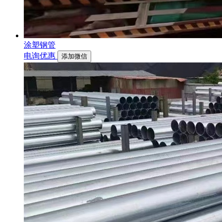
涂塑钢管
电询优惠
添加微信